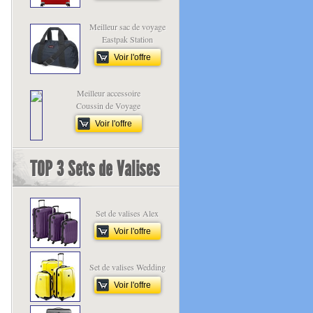
Meilleur sac de voyage
Eastpak Station
Voir l'offre
Meilleur accessoire
Coussin de Voyage
Voir l'offre
TOP 3 Sets de Valises
Set de valises Alex
Voir l'offre
Set de valises Wedding
Voir l'offre