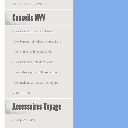
TAILLE XXL (> 120 L)
Conseils MVV
- Les meilleures valises 4 roues
- Les bagages et valises pour enfants
- Les valises et bagages XXL
- Les meilleurs sets de voyage
- Les valises porteur Trunki enfants
- Les meilleures valises de voyage
VOIR PLUS ...
Accessoires Voyage
- Les puces GPS