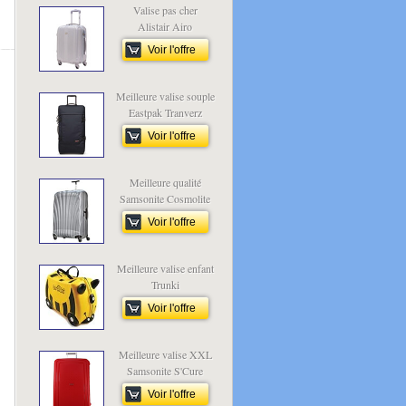
Valise pas cher
Alistair Airo
Voir l'offre
Meilleure valise souple
Eastpak Tranverz
Voir l'offre
Meilleure qualité
Samsonite Cosmolite
Voir l'offre
Meilleure valise enfant
Trunki
Voir l'offre
Meilleure valise XXL
Samsonite S'Cure
Voir l'offre