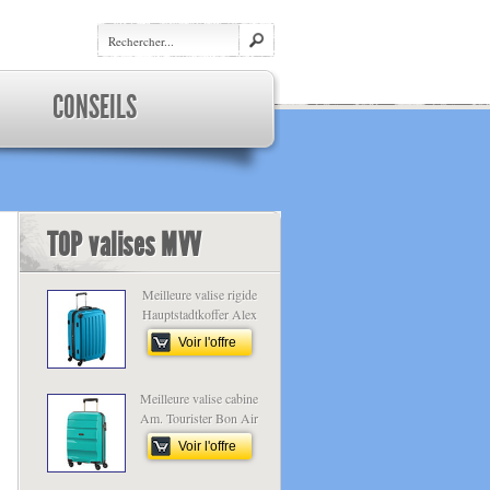
CONSEILS
TOP valises MVV
Meilleure valise rigide
Hauptstadtkoffer Alex
Voir l'offre
Meilleure valise cabine
Am. Tourister Bon Air
Voir l'offre