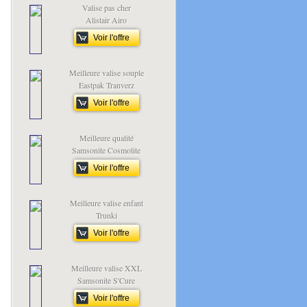
Valise pas cher
Alistair Airo
Voir l'offre
Meilleure valise souple
Eastpak Tranverz
Voir l'offre
Meilleure qualité
Samsonite Cosmolite
Voir l'offre
Meilleure valise enfant
Trunki
Voir l'offre
Meilleure valise XXL
Samsonite S'Cure
Voir l'offre