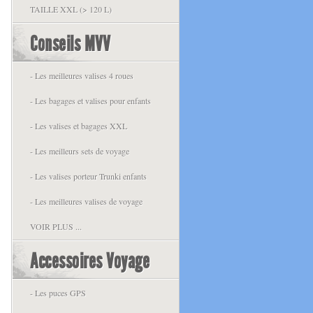
TAILLE XXL (> 120 L)
Conseils MVV
- Les meilleures valises 4 roues
- Les bagages et valises pour enfants
- Les valises et bagages XXL
- Les meilleurs sets de voyage
- Les valises porteur Trunki enfants
- Les meilleures valises de voyage
VOIR PLUS ...
Accessoires Voyage
- Les puces GPS