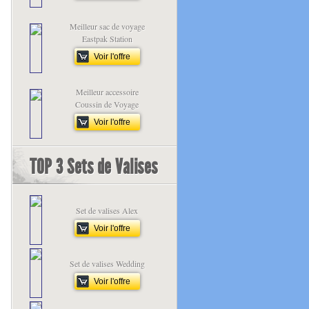
Meilleur sac de voyage
Eastpak Station
Voir l'offre
Meilleur accessoire
Coussin de Voyage
Voir l'offre
TOP 3 Sets de Valises
Set de valises Alex
Voir l'offre
Set de valises Wedding
Voir l'offre