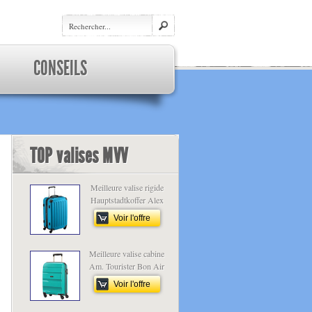
CONSEILS
TOP valises MVV
Meilleure valise rigide
Hauptstadtkoffer Alex
Voir l'offre
Meilleure valise cabine
Am. Tourister Bon Air
Voir l'offre