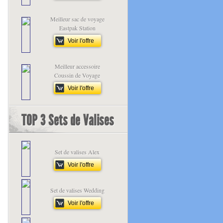
Meilleur sac de voyage
Eastpak Station
Voir l'offre
Meilleur accessoire
Coussin de Voyage
Voir l'offre
TOP 3 Sets de Valises
Set de valises Alex
Voir l'offre
Set de valises Wedding
Voir l'offre