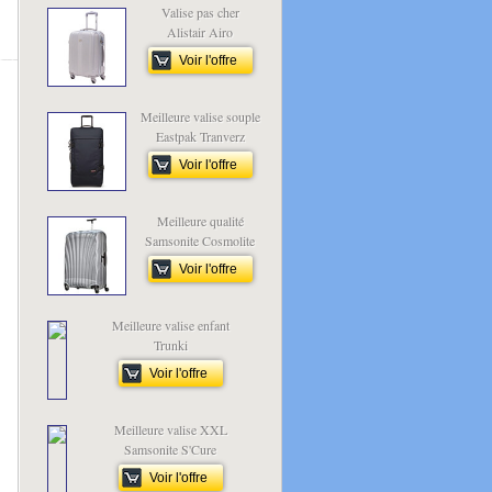
Valise pas cher
Alistair Airo
Voir l'offre
Meilleure valise souple
Eastpak Tranverz
Voir l'offre
Meilleure qualité
Samsonite Cosmolite
Voir l'offre
Meilleure valise enfant
Trunki
Voir l'offre
Meilleure valise XXL
Samsonite S'Cure
Voir l'offre