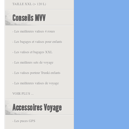
TAILLE XXL (> 120 L)
Conseils MVV
- Les meilleures valises 4 roues
- Les bagages et valises pour enfants
- Les valises et bagages XXL
- Les meilleurs sets de voyage
- Les valises porteur Trunki enfants
- Les meilleures valises de voyage
VOIR PLUS ...
Accessoires Voyage
- Les puces GPS