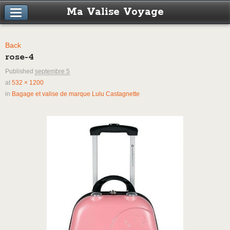
Ma Valise Voyage
Back
rose-4
Published
septembre 5
at
532 × 1200
in
Bagage et valise de marque Lulu Castagnette