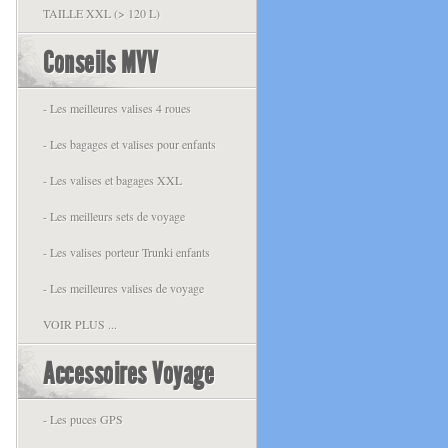
TAILLE XXL (> 120 L)
Conseils MVV
- Les meilleures valises 4 roues
- Les bagages et valises pour enfants
- Les valises et bagages XXL
- Les meilleurs sets de voyage
- Les valises porteur Trunki enfants
- Les meilleures valises de voyage
VOIR PLUS ...
Accessoires Voyage
- Les puces GPS