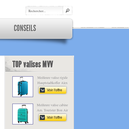
CONSEILS
TOP valises MVV
Meilleure valise rigide
Hauptstadtkoffer Alex
Voir l'offre
Meilleure valise cabine
Am. Tourister Bon Air
Voir l'offre