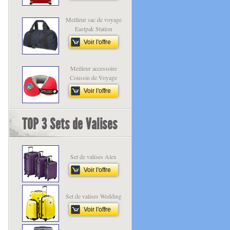
Meilleur sac de voyage
Eastpak Station
Voir l'offre
Meilleur accessoire
Coussin de Voyage
Voir l'offre
TOP 3 Sets de Valises
Set de valises Alex
Voir l'offre
Set de valises Wedding
Voir l'offre