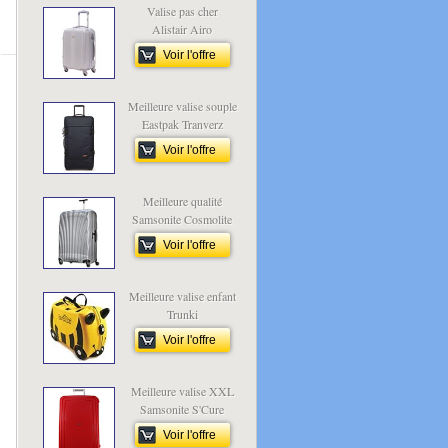
Valise pas cher
Alistair Airo
Voir l'offre
Meilleure valise souple
Eastpak Tranverz
Voir l'offre
Meilleure qualité
Samsonite Cosmolite
Voir l'offre
Meilleure valise enfant
Trunki
Voir l'offre
Meilleure valise XXL
Samsonite S'Cure
Voir l'offre