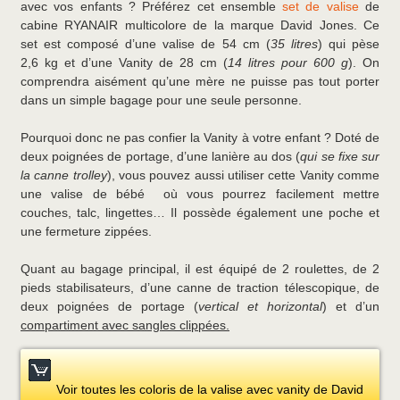
avec vos enfants ? Préférez cet ensemble
set de valise
de
cabine RYANAIR multicolore de la marque David Jones. Ce
set est composé d’une valise de 54 cm (
35 litres
) qui pèse
2,6 kg et d’une Vanity de 28 cm (
14 litres pour 600 g
). On
comprendra aisément qu’une mère ne puisse pas tout porter
dans un simple bagage pour une seule personne.
Pourquoi donc ne pas confier la Vanity à votre enfant ? Doté de
deux poignées de portage, d’une lanière au dos (
qui se fixe sur
la canne trolley
), vous pouvez aussi utiliser cette Vanity comme
une valise de bébé où vous pourrez facilement mettre
couches, talc, lingettes… Il possède également une poche et
une fermeture zippées.
Quant au bagage principal, il est équipé de 2 roulettes, de 2
pieds stabilisateurs, d’une canne de traction télescopique, de
deux poignées de portage (
vertical et horizontal
) et d’un
compartiment avec sangles clippées.
Voir toutes les coloris de la valise avec vanity de David