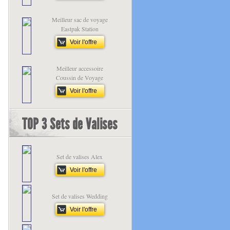
Meilleur sac de voyage
Eastpak Station
Voir l'offre
Meilleur accessoire
Coussin de Voyage
Voir l'offre
TOP 3 Sets de Valises
Set de valises Alex
Voir l'offre
Set de valises Wedding
Voir l'offre