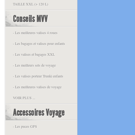
TAILLE XXL (> 120 L)
Conseils MVV
- Les meilleures valises 4 roues
- Les bagages et valises pour enfants
- Les valises et bagages XXL
- Les meilleurs sets de voyage
- Les valises porteur Trunki enfants
- Les meilleures valises de voyage
VOIR PLUS ...
Accessoires Voyage
- Les puces GPS