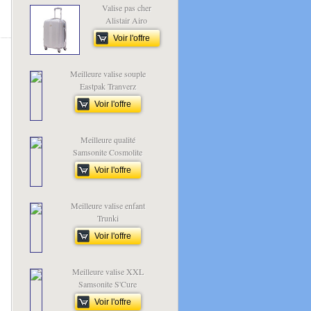
Valise pas cher
Alistair Airo
Voir l'offre
Meilleure valise souple
Eastpak Tranverz
Voir l'offre
Meilleure qualité
Samsonite Cosmolite
Voir l'offre
Meilleure valise enfant
Trunki
Voir l'offre
Meilleure valise XXL
Samsonite S'Cure
Voir l'offre