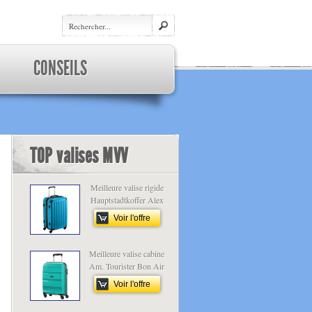
CONSEILS
TOP valises MVV
Meilleure valise rigide
Hauptstadtkoffer Alex
Voir l'offre
Meilleure valise cabine
Am. Tourister Bon Air
Voir l'offre