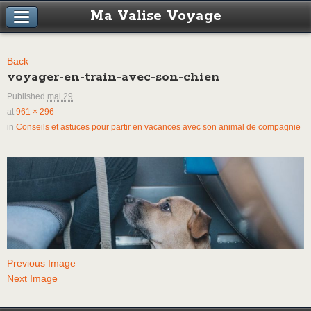
Ma Valise Voyage
Back
voyager-en-train-avec-son-chien
Published
mai 29
at
961 × 296
in
Conseils et astuces pour partir en vacances avec son animal de compagnie
Previous Image
Next Image