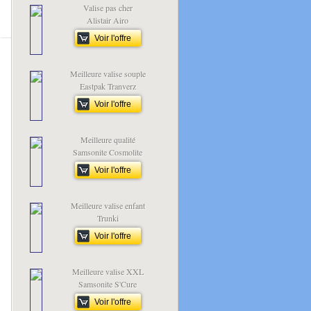
Valise pas cher
Alistair Airo
Voir l'offre
Meilleure valise souple
Eastpak Tranverz
Voir l'offre
Meilleure qualité
Samsonite Cosmolite
Voir l'offre
Meilleure valise enfant
Trunki
Voir l'offre
Meilleure valise XXL
Samsonite S'Cure
Voir l'offre