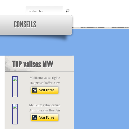
CONSEILS
TOP valises MVV
Meilleure valise rigide
Hauptstadtkoffer Alex
Voir l'offre
Meilleure valise cabine
Am. Tourister Bon Air
Voir l'offre