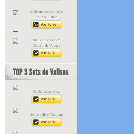
Meilleur sac de voyage
Eastpak Station
Voir l'offre
Meilleur accessoire
Coussin de Voyage
Voir l'offre
TOP 3 Sets de Valises
Set de valises Alex
Voir l'offre
Set de valises Wedding
Voir l'offre