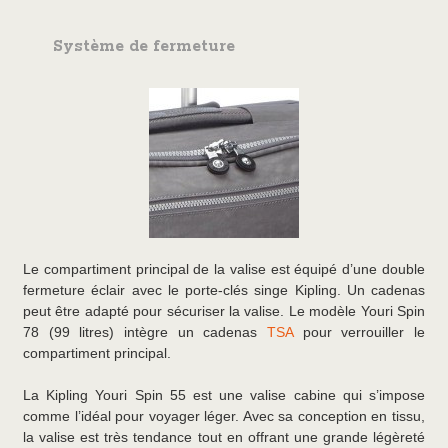
Système de fermeture
Le compartiment principal de la valise est équipé d’une double
fermeture éclair avec le porte-clés singe Kipling. Un cadenas
peut être adapté pour sécuriser la valise. Le modèle Youri Spin
78 (99 litres) intègre un cadenas
TSA
pour verrouiller le
compartiment principal.
La Kipling Youri Spin 55 est une valise cabine qui s’impose
comme l’idéal pour voyager léger. Avec sa conception en tissu,
la valise est très tendance tout en offrant une grande légèreté