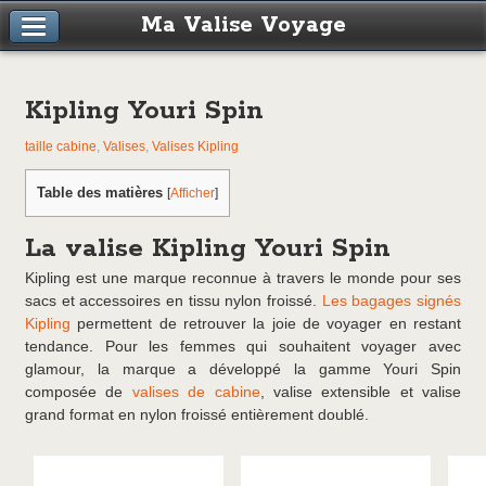
Ma Valise Voyage
Kipling Youri Spin
taille cabine
,
Valises
,
Valises Kipling
Table des matières
[
Afficher
]
La valise Kipling Youri Spin
Kipling est une marque reconnue à travers le monde pour ses
sacs et accessoires en tissu nylon froissé.
Les bagages signés
Kipling
permettent de retrouver la joie de voyager en restant
tendance. Pour les femmes qui souhaitent voyager avec
glamour, la marque a développé la gamme Youri Spin
composée de
valises de cabine
, valise extensible et valise
grand format en nylon froissé entièrement doublé.