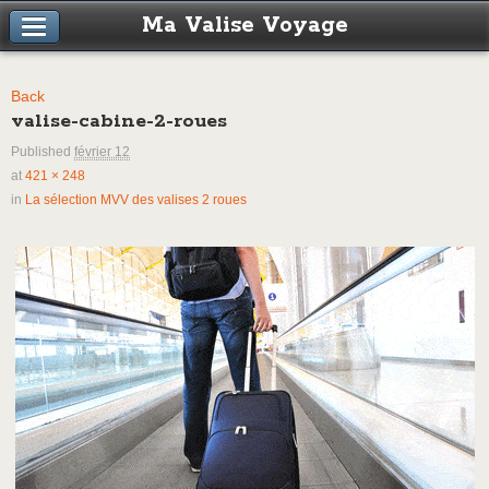
Ma Valise Voyage
Back
valise-cabine-2-roues
Published
février 12
at
421 × 248
in
La sélection MVV des valises 2 roues