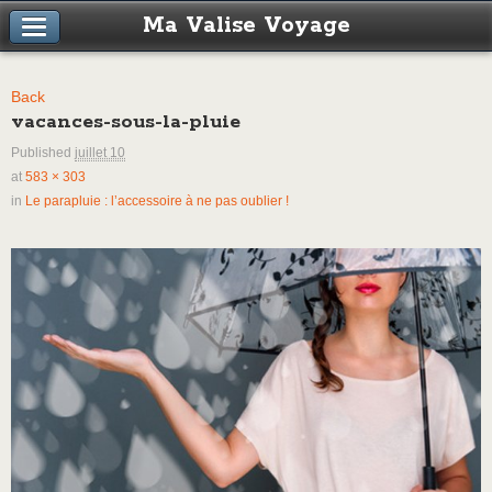
Ma Valise Voyage
Back
vacances-sous-la-pluie
Published
juillet 10
at
583 × 303
in
Le parapluie : l’accessoire à ne pas oublier !