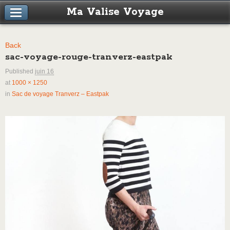
Ma Valise Voyage
Back
sac-voyage-rouge-tranverz-eastpak
Published
juin 16
at
1000 × 1250
in
Sac de voyage Tranverz – Eastpak