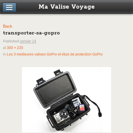
Ma Valise Voyage
Back
transporter-sa-gopro
Published
janvier 14
at
300 × 220
in
Les 3 meilleures valises GoPro et étuis de protection GoPro