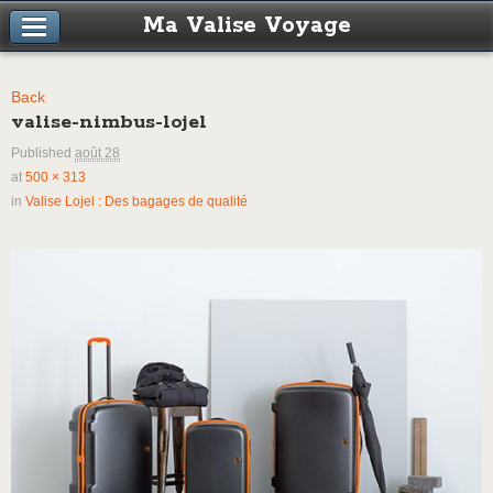
Ma Valise Voyage
Back
valise-nimbus-lojel
Published
août 28
at
500 × 313
in
Valise Lojel : Des bagages de qualité