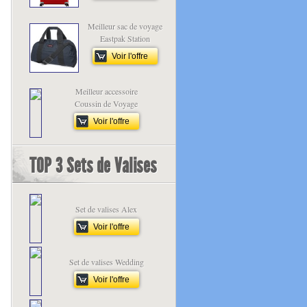
Meilleur sac de voyage
Eastpak Station
Voir l'offre
Meilleur accessoire
Coussin de Voyage
Voir l'offre
TOP 3 Sets de Valises
Set de valises Alex
Voir l'offre
Set de valises Wedding
Voir l'offre