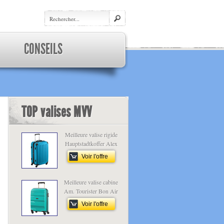
CONSEILS
TOP valises MVV
Meilleure valise rigide
Hauptstadtkoffer Alex
Voir l'offre
Meilleure valise cabine
Am. Tourister Bon Air
Voir l'offre