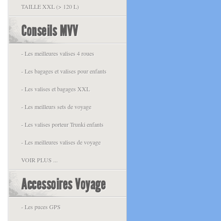
TAILLE XXL (> 120 L)
Conseils MVV
- Les meilleures valises 4 roues
- Les bagages et valises pour enfants
- Les valises et bagages XXL
- Les meilleurs sets de voyage
- Les valises porteur Trunki enfants
- Les meilleures valises de voyage
VOIR PLUS ...
Accessoires Voyage
- Les puces GPS