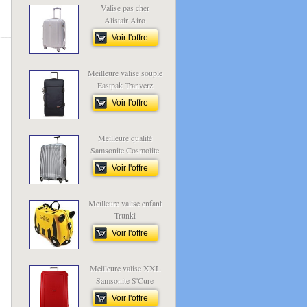
Valise pas cher
Alistair Airo
Voir l'offre
Meilleure valise souple
Eastpak Tranverz
Voir l'offre
Meilleure qualité
Samsonite Cosmolite
Voir l'offre
Meilleure valise enfant
Trunki
Voir l'offre
Meilleure valise XXL
Samsonite S'Cure
Voir l'offre