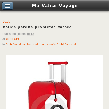
Ma Valise Voyage
Back
valise-perdue-probleme-cassee
Published
décembre 13
at
400 × 419
in
Problème de valise perdue ou abimée ? MVV vous aide…