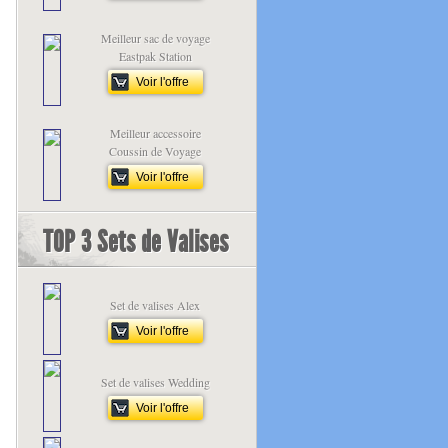
Meilleur sac de voyage
Eastpak Station
Voir l'offre
Meilleur accessoire
Coussin de Voyage
Voir l'offre
TOP 3 Sets de Valises
Set de valises Alex
Voir l'offre
Set de valises Wedding
Voir l'offre