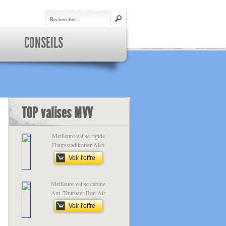
CONSEILS
TOP valises MVV
Meilleure valise rigide
Hauptstadtkoffer Alex
Voir l'offre
Meilleure valise cabine
Am. Tourister Bon Air
Voir l'offre