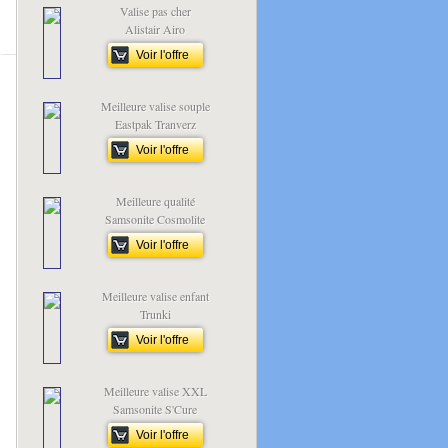
Valise pas cher
Alistair Airo
Voir l'offre
Meilleure valise souple
Eastpak Tranverz
Voir l'offre
Meilleure qualité
Samsonite Cosmolite
Voir l'offre
Meilleure valise enfant
Trunki
Voir l'offre
Meilleure valise XXL
Samsonite S'Cure
Voir l'offre