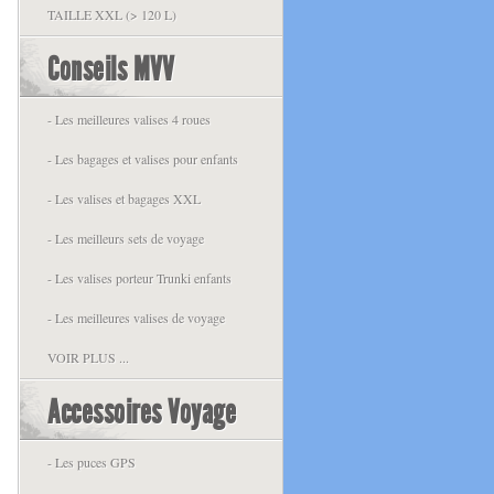
TAILLE XXL (> 120 L)
Conseils MVV
- Les meilleures valises 4 roues
- Les bagages et valises pour enfants
- Les valises et bagages XXL
- Les meilleurs sets de voyage
- Les valises porteur Trunki enfants
- Les meilleures valises de voyage
VOIR PLUS ...
Accessoires Voyage
- Les puces GPS