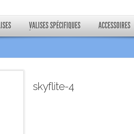
LISES
VALISES SPÉCIFIQUES
ACCESSOIRES
»
skyflite-4