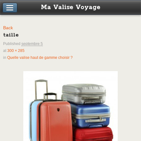
Ma Valise Voyage
Back
taille
Published
septembre 5
at
300 × 285
in
Quelle valise haut de gamme choisir ?