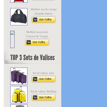
Meilleur sac de voyage
Eastpak Station
Voir l'offre
Meilleur accessoire
Coussin de Voyage
Voir l'offre
TOP 3 Sets de Valises
Set de valises Alex
Voir l'offre
Set de valises Wedding
Voir l'offre