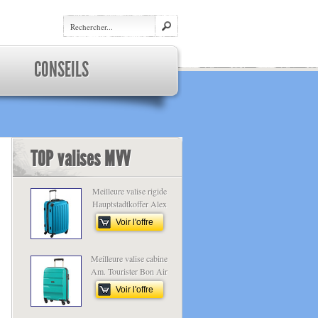
CONSEILS
TOP valises MVV
Meilleure valise rigide
Hauptstadtkoffer Alex
Voir l'offre
Meilleure valise cabine
Am. Tourister Bon Air
Voir l'offre