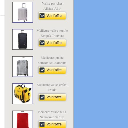
Valise pas cher
Alistair Airo
Voir l'offre
Meilleure valise souple
Eastpak Tranverz
Voir l'offre
Meilleure qualité
Samsonite Cosmolite
Voir l'offre
Meilleure valise enfant
Trunki
Voir l'offre
Meilleure valise XXL
Samsonite S'Cure
Voir l'offre