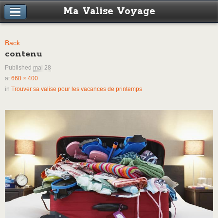
Ma Valise Voyage
Back
contenu
Published
mai 28
at
660 × 400
in
Trouver sa valise pour les vacances de printemps