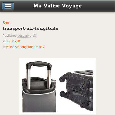
Ma Valise Voyage
Back
transport-air-longitude
Published
décembre 18
at
300 × 220
in
Valise Air Longitude Delsey