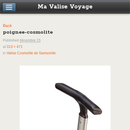
Ma Valise Voyage
Back
poignee-cosmolite
Published
décembre 15
at
313 × 471
in
Valise Cosmolite de Samsonite