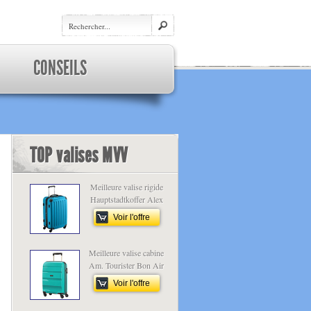
CONSEILS
TOP valises MVV
Meilleure valise rigide
Hauptstadtkoffer Alex
Voir l'offre
Meilleure valise cabine
Am. Tourister Bon Air
Voir l'offre