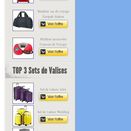
Meilleur sac de voyage
Eastpak Station
Voir l'offre
Meilleur accessoire
Coussin de Voyage
Voir l'offre
TOP 3 Sets de Valises
Set de valises Alex
Voir l'offre
Set de valises Wedding
Voir l'offre