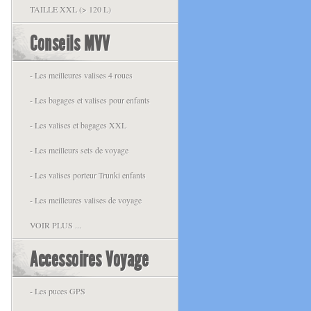
TAILLE XXL (> 120 L)
Conseils MVV
- Les meilleures valises 4 roues
- Les bagages et valises pour enfants
- Les valises et bagages XXL
- Les meilleurs sets de voyage
- Les valises porteur Trunki enfants
- Les meilleures valises de voyage
VOIR PLUS ...
Accessoires Voyage
- Les puces GPS