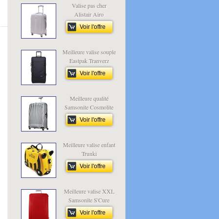
Valise pas cher
Alistair Airo
Voir l'offre
Meilleure valise souple
Eastpak Tranverz
Voir l'offre
Meilleure qualité
Samsonite Cosmolite
Voir l'offre
Meilleure valise enfant
Trunki
Voir l'offre
Meilleure valise XXL
Samsonite S'Cure
Voir l'offre