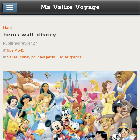
Ma Valise Voyage
Back
heros-walt-disney
Published
février 27
at
969 × 545
in
Valise Disney pour les petits… et les grands !