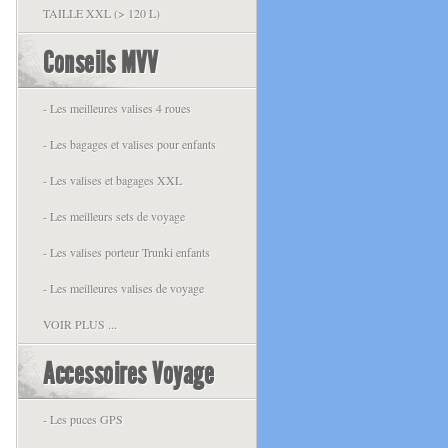
TAILLE XXL (> 120 L)
Conseils MVV
- Les meilleures valises 4 roues
- Les bagages et valises pour enfants
- Les valises et bagages XXL
- Les meilleurs sets de voyage
- Les valises porteur Trunki enfants
- Les meilleures valises de voyage
VOIR PLUS ...
Accessoires Voyage
- Les puces GPS