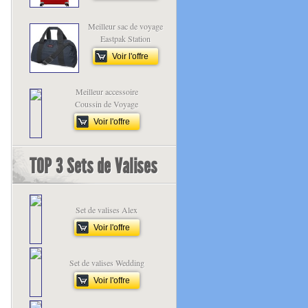
Meilleur sac de voyage
Eastpak Station
Voir l'offre
Meilleur accessoire
Coussin de Voyage
Voir l'offre
TOP 3 Sets de Valises
Set de valises Alex
Voir l'offre
Set de valises Wedding
Voir l'offre