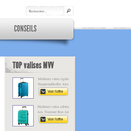
CONSEILS
TOP valises MVV
Meilleure valise rigide
Hauptstadtkoffer Alex
Voir l'offre
Meilleure valise cabine
Am. Tourister Bon Air
Voir l'offre