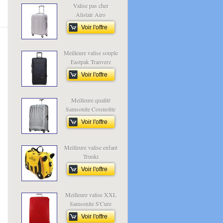
Valise pas cher
Alistair Airo
Voir l'offre
Meilleure valise souple
Eastpak Tranverz
Voir l'offre
Meilleure qualité
Samsonite Cosmolite
Voir l'offre
Meilleure valise enfant
Trunki
Voir l'offre
Meilleure valise XXL
Samsonite S'Cure
Voir l'offre