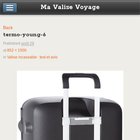
Ma Valise Voyage
Back
termo-young-6
Published
août 29
at
852 × 1500
in
Valise incassable : test et avis