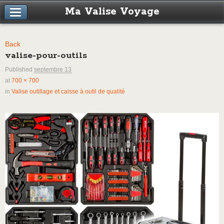
Ma Valise Voyage
Back
valise-pour-outils
Published
septembre 13
at
700 × 700
in
Valise outillage et caisse à outil de qualité