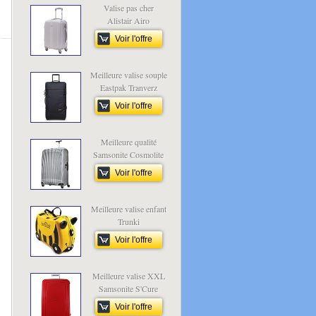
Valise pas cher
Alistair Airo
Voir l'offre
Meilleure valise souple
Eastpak Tranverz
Voir l'offre
Meilleure qualité
Samsonite Cosmolite
Voir l'offre
Meilleure valise enfant
Trunki
Voir l'offre
Meilleure valise XXL
Samsonite S'Cure
Voir l'offre