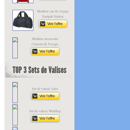
Meilleur sac de voyage
Eastpak Station
Voir l'offre
Meilleur accessoire
Coussin de Voyage
Voir l'offre
TOP 3 Sets de Valises
Set de valises Alex
Voir l'offre
Set de valises Wedding
Voir l'offre