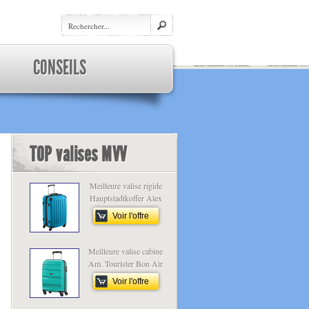
CONSEILS
TOP valises MVV
Meilleure valise rigide
Hauptstadtkoffer Alex
Voir l'offre
Meilleure valise cabine
Am. Tourister Bon Air
Voir l'offre