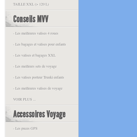
TAILLE XXL (> 120 L)
Conseils MVV
- Les meilleures valises 4 roues
- Les bagages et valises pour enfants
- Les valises et bagages XXL
- Les meilleurs sets de voyage
- Les valises porteur Trunki enfants
- Les meilleures valises de voyage
VOIR PLUS ...
Accessoires Voyage
- Les puces GPS