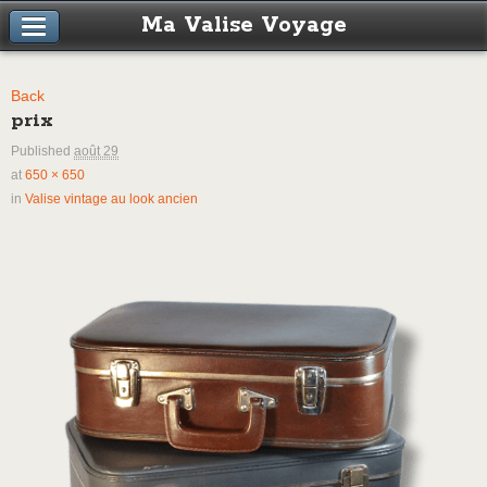
Ma Valise Voyage
Back
prix
Published
août 29
at
650 × 650
in
Valise vintage au look ancien