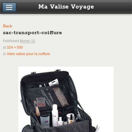
Ma Valise Voyage
Back
sac-transport-coiffure
Published
février 10
at
324 × 500
in
Votre valise pour la coiffure